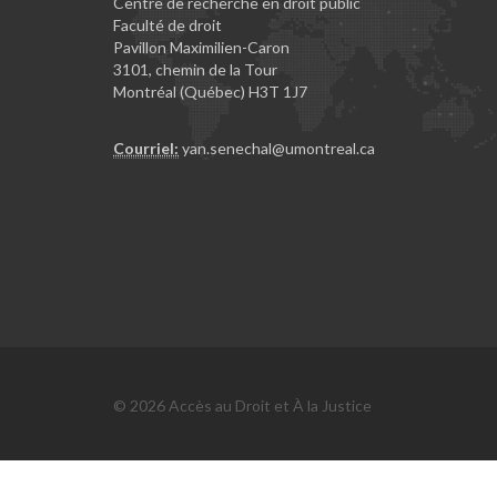
Centre de recherche en droit public
Faculté de droit
Pavillon Maximilien-Caron
3101, chemin de la Tour
Montréal (Québec) H3T 1J7
Courriel:
yan.senechal@umontreal.ca
© 2026 Accès au Droit et À la Justice