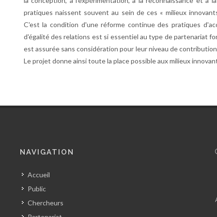
la conception, à l'expérimentation, à la reconnaissance et à la
pratiques naissent souvent au sein de ces « milieux innovants 
C'est la condition d'une réforme continue des pratiques d'accè
d'égalité des relations est si essentiel au type de partenariat f
est assurée sans considération pour leur niveau de contribution 
Le projet donne ainsi toute la place possible aux milieux innovan
NAVIGATION
Accueil
Public
Chercheurs
Partenariat