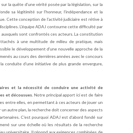
sur la quête d'une vérité posée par la législation, sur la
fonde sa légitimité sur l'honneur, l'indépendance et la
que. Cette conception de l'activité judiciaire est rétive à
disciplines. L'équipe ADAJ contourne cette difficulté par
 auxquels sont confrontés ces acteurs. La constitution
ttachés à une multitude de milieu de pratique, mais
ossible le développement d'une nouvelle approche de la
aux menés au cours des dernières années avec le concours
 la conduite d'une initiative de plus grande envergure,
ires et la nécessité de conduire une activité de
es et décousues
. Notre principal apport ici est de faire
èses entre elles, en permettant à ces acteurs de jouer un
Sur un autre plan, la recherche doit concerner des aspects
rtenaires. C'est pourquoi ADAJ est d'abord fondé sur
 mené sur une échelle où les résultats de la recherche
ilieu universitaire. Il répond aux exigences combinées de