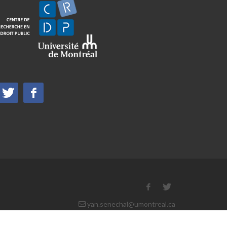
yan.senechal@umontreal.ca