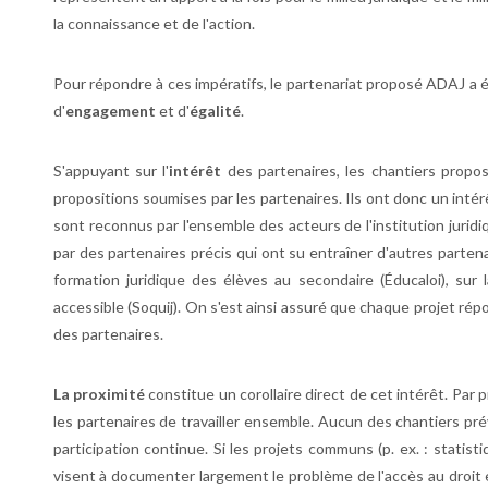
la connaissance et de l'action.
Pour répondre à ces impératifs, le partenariat proposé ADAJ a é
d'
engagement
et d'
égalité
.
S'appuyant sur l'
intérêt
des partenaires, les chantiers propo
propositions soumises par les partenaires. Ils ont donc un intérê
sont reconnus par l'ensemble des acteurs de l'institution jurid
par des partenaires précis qui ont su entraîner d'autres partenai
formation juridique des élèves au secondaire (Éducaloi), sur l
accessible (Soquij). On s'est ainsi assuré que chaque projet répo
des partenaires.
La proximité
constitue un corollaire direct de cet intérêt. Par 
les partenaires de travailler ensemble. Aucun des chantiers pr
participation continue. Si les projets communs (p. ex. : statist
visent à documenter largement le problème de l'accès au droit et