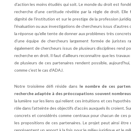
d'action les moins étudiés qui soit. Le monde du droit est fondé 
recherche d'une certitude révélée par la règle de droit. Elle 
dignité de l'institution et sur le prestige de la profession juridi
l'évaluation ou aux investigations de chercheurs issus d'autres 
la réponse qu'elle tente de donner aux problèmes très concrets
d'une équipe de chercheurs largement formée de juristes ra
également de chercheurs issus de plusieurs disciplines rend p
recherche en droit. Il faut d'ailleurs reconnaître que les trav
de plusieurs de ces partenaires rendent possible, aujourd'hui,
comme c'est le cas d'ADAJ.
Notre troisième défi réside dans
le nombre de ces partena
recherche adaptée à des préoccupations souvent nombreus
la lumière sur les liens qui relient ces intuitions et ces hypoth
rôle dans l'atteinte des objectifs d'accès auxquels ils croient. 
concrets et considérés comme centraux pour chacun de ces pa
les propositions de ces partenaires. Le projet peut ainsi être
représentent un apport à la fois pour le milieu juridique et le m