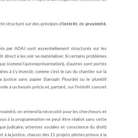
té structuré sur des principes d'
intérêt
, de
proximité
,
sés par ADAJ sont essentiellement structurés sur les
t direct à les voir se matérialiser. Si certains problèmes
ique (comme l'autoreprésentation), d'autres sont portés
res à s'y investir, comme c'est le cas du chantier sur la
a justice sans papier (Sarrazin Plourde) ou le plumitif
nde à un besoin précis et, partant, sur l'intérêt concret
proximité, on entend la nécessité pour les chercheurs et
évus à la programmation ne peut être réalisé sans cette
ique judicaire, attentes sociales et conscience du droit)
 à la justice, chacun des 15 projets pilotes prévus à la