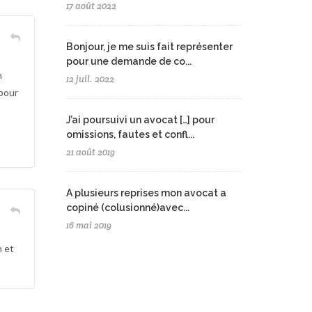
17 août 2022
Bonjour, je me suis fait représenter
pour une demande de co...
n
12 juil. 2022
 pour
J’ai poursuivi un avocat […] pour
omissions, fautes et confl...
21 août 2019
A plusieurs reprises mon avocat a
copiné (colusionné)avec...
16 mai 2019
h et