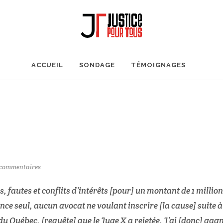
ACCUEIL
SONDAGE
TÉMOIGNAGES
commentaires
, fautes et conflits d’intérêts [pour] un montant de 1 million
nce seul, aucun avocat ne voulant inscrire [la cause] suite à
du Québec, [requête] que le Juge X a rejetée. J’ai [donc] gag