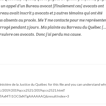
çu un appel d’un Bureau avocat [Finalement ces] avocats ont
reau avait inscrit 5 avocats et 3 autres témoins qui ont été
 tous absents au procès. Me Y me contacte pour me représente
nterrogé pendant 3 jours. Ma plainte au Barreau du Québec […
oursuivre ces avocats. Donc j’ai perdu ma cause.
nistère de la Justice du Québec for this file and you can understand wh
/doc/2019/2019qccs2521/2019qccs2521.html?
TAxMTI1OC0xNTgAAAAAAQ&resultIndex=3