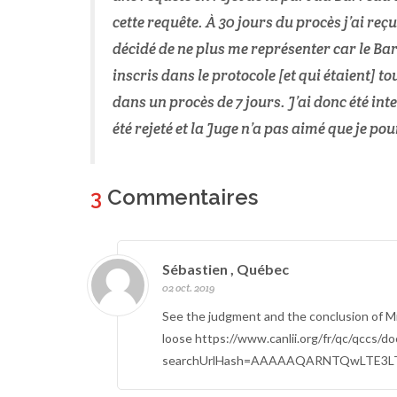
cette requête. À 30 jours du procès j’ai re
décidé de ne plus me représenter car le Bar
inscris dans le protocole [et qui étaient]
dans un procès de 7 jours. J’ai donc été i
été rejeté et la Juge n’a pas aimé que je p
3
Commentaires
Sébastien , Québec
02 oct. 2019
See the judgment and the conclusion of Mi
loose https://www.canlii.org/fr/qc/qccs
searchUrlHash=AAAAAQARNTQwLTE3L